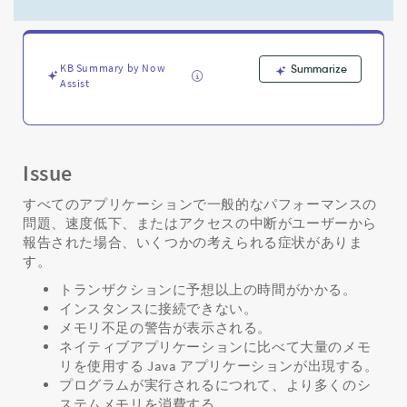
に
お
け
る
KB Summary by Now
Summarize
一
Assist
般
的
な
パ
フ
Issue
ォ
ー
すべてのアプリケーションで一般的なパフォーマンスの
マ
問題、速度低下、またはアクセスの中断がユーザーから
ン
報告された場合、いくつかの考えられる症状がありま
ス
す。
上
トランザクションに予想以上の時間がかかる。
の
インスタンスに接続できない。
問
メモリ不足の警告が表示される。
題
ネイティブアプリケーションに比べて大量のメモ
の
ト
リを使用する Java アプリケーションが出現する。
ラ
プログラムが実行されるにつれて、より多くのシ
ブ
ステムメモリを消費する。