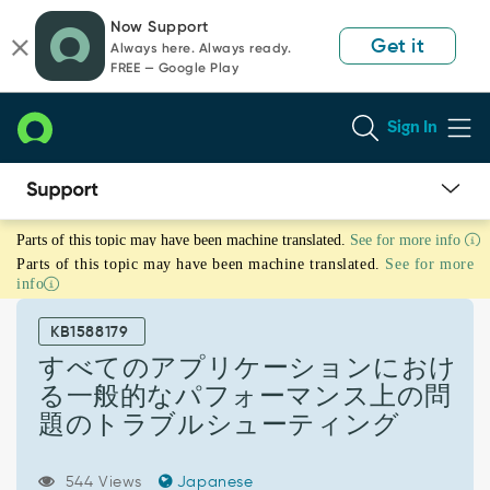
Skip
Skip
Now Support
to
to
Get it
Always here. Always ready.
page
chat
FREE — Google Play
content
Sign In
す
Parts of this topic may have been machine translated.
See for more info
べ
Parts of this topic may have been machine translated.
See for more
て
info
の
ア
KB1588179
プ
リ
すべてのアプリケーションにおけ
ケ
る一般的なパフォーマンス上の問
ー
題のトラブルシューティング
シ
ョ
ン
544 Views
Japanese