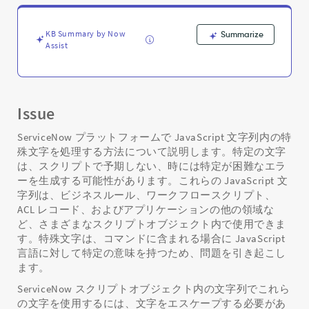
文
字
-
KB Summary by Now
Summarize
Support
Assist
and
Troubleshooting
Issue
ServiceNow プラットフォームで JavaScript 文字列内の特
殊文字を処理する方法について説明します。特定の文字
は、スクリプトで予期しない、時には特定が困難なエラ
ーを生成する可能性があります。これらの JavaScript 文
字列は、ビジネスルール、ワークフロースクリプト、
ACL レコード、およびアプリケーションの他の領域な
ど、さまざまなスクリプトオブジェクト内で使用できま
す。特殊文字は、コマンドに含まれる場合に JavaScript
言語に対して特定の意味を持つため、問題を引き起こし
ます。
ServiceNow スクリプトオブジェクト内の文字列でこれら
の文字を使用するには、文字をエスケープする必要があ