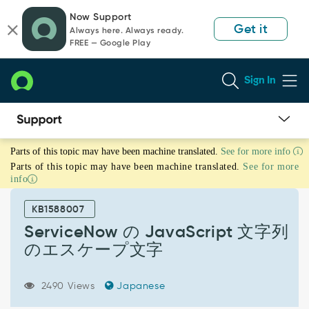
Skip
Skip
Now Support
to
to
Get it
Always here. Always ready.
page
chat
FREE — Google Play
content
Sign In
ServiceNow
Parts of this topic may have been machine translated.
See for more info
の
Parts of this topic may have been machine translated.
See for more
JavaScript
info
文
字
KB1588007
列
の
ServiceNow の JavaScript 文字列
エ
のエスケープ文字
ス
ケ
ー
2490 Views
Japanese
プ