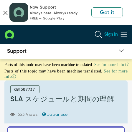
Skip
Skip
Now Support
to
to
Get it
Always here. Always ready.
page
chat
FREE — Google Play
content
Sign In
SLA
Parts of this topic may have been machine translated.
See for more info
ス
Parts of this topic may have been machine translated.
See for more
ケ
info
ジ
ュ
KB1587737
ー
ル
SLA スケジュールと期間の理解
と
期
653 Views
Japanese
間
の
理