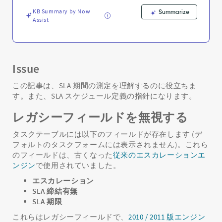
解
-
KB Summary by Now
Summarize
Assist
Support
and
Troubleshooting
Issue
この記事は、SLA 期間の測定を理解するのに役立ちま
す。また、SLA スケジュール定義の指針になります。
レガシーフィールドを無視する
タスクテーブルには以下のフィールドが存在します (デ
フォルトのタスクフォームには表示されません)。これら
のフィールドは、古くなった
従来のエスカレーションエ
ンジン
で使用されていました。
エスカレーション
SLA 締結有無
SLA 期限
これらはレガシーフィールドで、
2010 / 2011 版エンジン