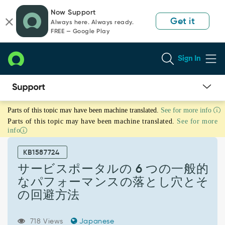
Skip
Skip
Now Support
to
to
Get it
Always here. Always ready.
page
chat
FREE — Google Play
content
Sign In
サ
Parts of this topic may have been machine translated.
See for more info
ー
Parts of this topic may have been machine translated.
See for more
ビ
info
ス
ポ
KB1587724
ー
タ
サービスポータルの 6 つの一般的
ル
なパフォーマンスの落とし穴とそ
の
の回避方法
6 つ
の
一
718 Views
Japanese