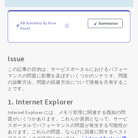
般
的
な
パ
KB Summary by Now
Summarize
フ
Assist
ォ
ー
マ
ン
ス
Issue
の
落
この記事の目的は、サービスポータルにおけるパフォー
と
マンスの問題に影響を及ぼすいくつかのシナリオ、問題
し
の診断方法、問題の回避方法について情報を共有するこ
穴
とです。
と
そ
1. Internet Explorer
の
回
Internet Explorer には、メモリ管理に関連する既知の問
避
題がいくつかあります。これらが原因となって、サービ
方
スポータルでパフォーマンスの問題が発生する可能性が
法
あります。これらの問題、ならびに回避に関するベスト
-