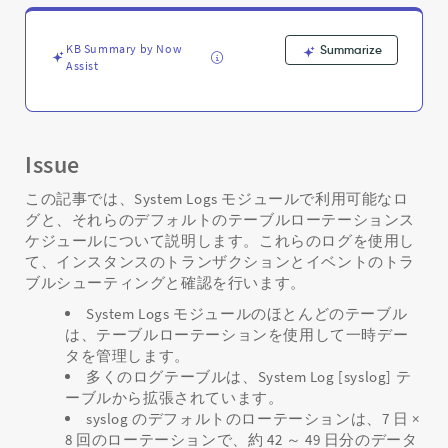
ブ
ル
ロ
KB Summary by Now
Summarize
ー
Assist
テ
ー
シ
ョ
Issue
ン
ス
この記事では、System Logs モジュールで利用可能なロ
ケ
グと、それらのデフォルトのテーブルローテーションス
ジ
ケジュールについて説明します。これらのログを使用し
ュ
て、インスタンスのトランザクションとイベントのトラ
ー
ル
ブルシューティングと確認を行います。
-
System Logs モジュールのほとんどのテーブル
Support
は、テーブルローテーションを使用して一時デー
and
タを管理します。
Troubleshooting
多くのログテーブルは、System Log [syslog] テ
ーブルから拡張されています。
syslog のデフォルトのローテーションは、7 日 ×
8 回のローテーションで、約 42 ～ 49 日分のデータ