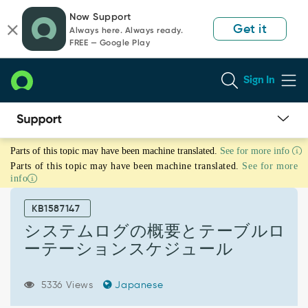
Skip
Skip
Now Support
to
to
Get it
Always here. Always ready.
page
chat
FREE — Google Play
content
Sign In
シ
Parts of this topic may have been machine translated.
See for more info
ス
Parts of this topic may have been machine translated.
See for more
テ
info
ム
ロ
KB1587147
グ
の
システムログの概要とテーブルロ
概
ーテーションスケジュール
要
と
テ
5336 Views
Japanese
ー