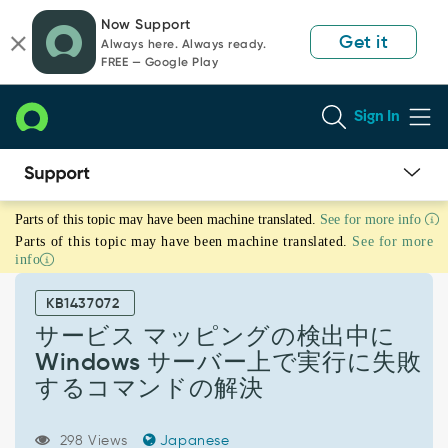
Skip
Skip
Now Support
to
to
Get it
Always here. Always ready.
page
chat
FREE — Google Play
content
Sign In
サ
Parts of this topic may have been machine translated.
See for more info
ー
Parts of this topic may have been machine translated.
See for more
ビ
info
ス
マ
KB1437072
ッ
ピ
サービス マッピングの検出中に
ン
Windows サーバー上で実行に失敗
グ
するコマンドの解決
の
検
出
298 Views
Japanese