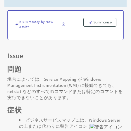
中
に
Windows
サ
KB Summary by Now
Summarize
ー
Assist
バ
ー
上
で
実
Issue
行
に
問題
失
敗
場合によっては、Service Mapping が Windows
す
Management Instrumentation (WMI) に接続できても、
る
netstat などのすべてのコマンドまたは特定のコマンドを
コ
実行できないことがあります。
マ
ン
症状
ド
の
ビジネスサービスマップには、Windows Server
解
の上または代わりに警告アイコン (
決