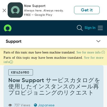
Skip
Skip
Now Support
to
to
Get it
Always here. Always ready.
page
chat
FREE — Google Play
content
Sign In
Now
Parts of this topic may have been machine translated.
See for more info
Support
Parts of this topic may have been machine translated.
See for more
サ
info
ー
ビ
KB1436980
ス
カ
Now Support サービスカタログを
タ
使用したインスタンスのメール再
ロ
プロビジョニングのリクエスト
グ
を
使
737 Views
Japanese