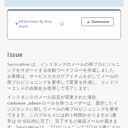
用
し
た
イ
KB Summary by Now
Summarize
ン
Assist
ス
タ
ン
ス
の
Issue
メ
ー
ServiceNow は、インスタンスのメールの再プロビジョニ
ル
ングをサポートする自動ワークフローを作成しました。
再
お客様は、サービスカタログアイテムを介してメールの
プ
再プロビジョニングを要求して変更を作成し、エンドツ
ロ
ーエンドの自動化を使用して完了します。
ビ
インスタンスのメール設定が変更された場合、
ジ
customer_admin
ロールを持つユーザーは、選択したイ
ョ
ンスタンスに対してメールの再プロビジョニングを要求
ニ
ン
できます。このプロセスには約 1 時間かかりますが (通
グ
常は 10 分以内に完了)、完了すると確認メールが届きま
の
す。ServiceNow は、プロビジョニングプロセス後にメー