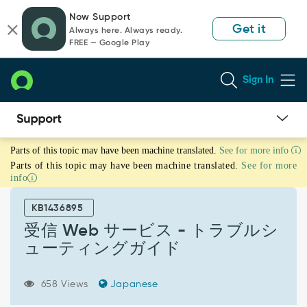
Skip
Skip
Now Support
to
to
Get it
Always here. Always ready.
page
chat
FREE — Google Play
content
Sign In
受
Parts of this topic may have been machine translated.
See for more info
信
Parts of this topic may have been machine translated.
See for more
Web
info
サ
ー
KB1436895
ビ
ス
受信 Web サービス - トラブルシ
-
ューティングガイド
ト
ラ
ブ
658 Views
Japanese
ル