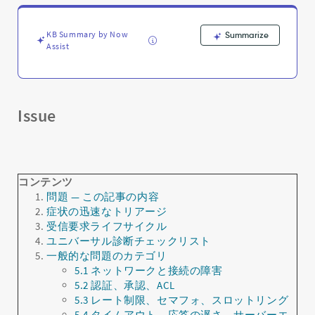
シ
ュ
ー
KB Summary by Now
Summarize
テ
Assist
ィ
ン
グ
ガ
Issue
イ
ド
-
Support
and
コンテンツ
Troubleshooting
問題 — この記事の内容
症状の迅速なトリアージ
受信要求ライフサイクル
ユニバーサル診断チェックリスト
一般的な問題のカテゴリ
5.1 ネットワークと接続の障害
5.2 認証、承認、ACL
5.3 レート制限、セマフォ、スロットリング
5.4 タイムアウト、応答の遅さ、サーバーエ