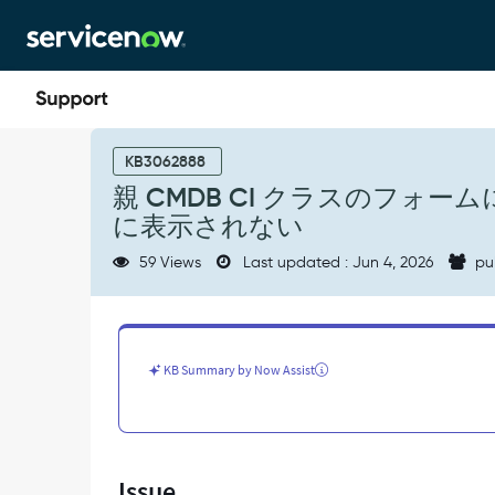
Skip
Skip
to
to
page
chat
content
親
CMDB
KB3062888
CI
親 CMDB CI クラスのフ
ク
に表示されない
ラ
ス
59 Views
Last updated : Jun 4, 2026
pu
の
フ
ォ
ー
ム
KB Summary by Now Assist
に
追
加
し
た
Issue
関