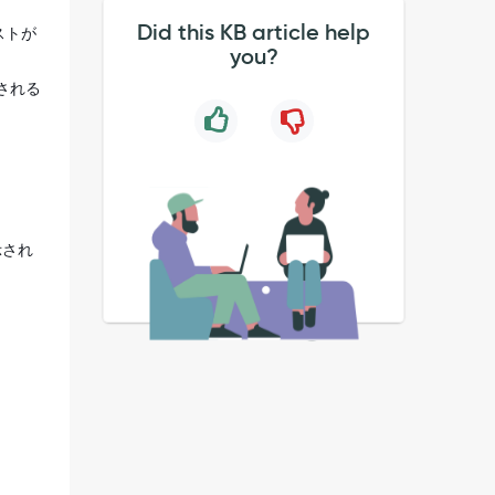
Did this KB article help
ストが
you?
映される
示され