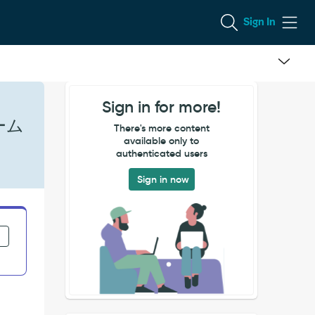
Sign In
Sign in for more!
ーム
There's more content
available only to
authenticated users
Sign in now