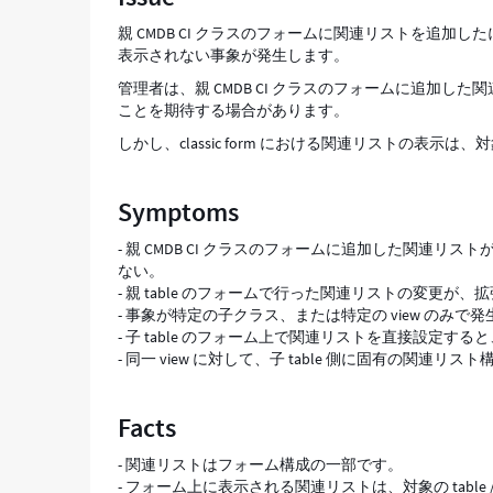
連
親 CMDB CI クラスのフォームに関連リストを追加した
リ
表示されない事象が発生します。
ス
ト
管理者は、親 CMDB CI クラスのフォームに追加した
が
ことを期待する場合があります。
子
しかし、classic form における関連リストの表示は、対
ク
ラ
ス
Symptoms
の
フ
- 親 CMDB CI クラスのフォームに追加した関連
ォ
ない。
ー
- 親 table のフォームで行った関連リストの変更が、
ム
- 事象が特定の子クラス、または特定の view のみで
に
- 子 table のフォーム上で関連リストを直接設定
表
- 同一 view に対して、子 table 側に固有の関
示
さ
れ
Facts
な
い
- 関連リストはフォーム構成の一部です。
-
- フォーム上に表示される関連リストは、対象の table / v