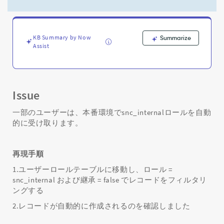
ー
ル
を
自
KB Summary by Now
Summarize
動
Assist
的
に
受
け
取
Issue
り
ま
一部のユーザーは、本番環境でsnc_internalロールを自動
す
的に受け取ります。
-
Support
and
再現手順
Troubleshooting
1.ユーザーロールテーブルに移動し、ロール =
snc_internal および継承 = false でレコードをフィルタリ
ングする
2.レコードが自動的に作成されるのを確認しました