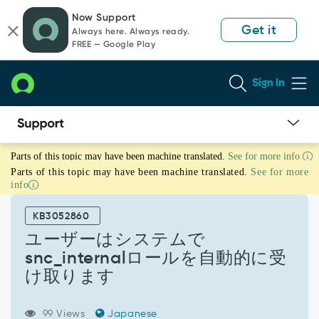
Skip
Skip
Now Support
to
to
Get it
Always here. Always ready.
page
chat
FREE — Google Play
content
Sign In
ユ
Parts of this topic may have been machine translated.
See for more info
ー
Parts of this topic may have been machine translated.
See for more
ザ
info
ー
は
KB3052860
シ
ス
ユーザーはシステムで
テ
snc_internalロールを自動的に受
ム
け取ります
で
snc_internal
ロ
99 Views
Japanese