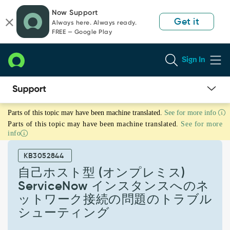
Skip
Skip
Now Support
to
to
Get it
Always here. Always ready.
page
chat
FREE — Google Play
content
Sign In
自
Parts of this topic may have been machine translated.
See for more info
己
Parts of this topic may have been machine translated.
See for more
ホ
info
ス
ト
KB3052844
型
(オ
自己ホスト型 (オンプレミス)
ン
ServiceNow インスタンスへのネ
プ
ットワーク接続の問題のトラブル
レ
シューティング
ミ
ス)