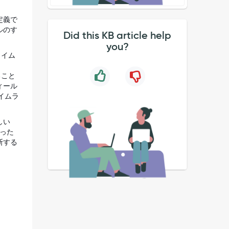
定義で
ルのす
Did this KB article help
you?
タイム
ること
ィール
イムラ
しい
なった
断する