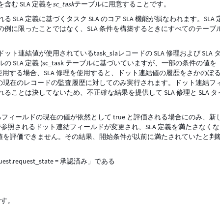
む SLA 定義を
sc_task
テーブルに用意することです。
LA 定義に基づくタスク SLA のコア SLA 機能が損なわれます。SLA 
例に限ったことではなく、SLA 条件を構築するときにすべてのテーブ
ト連結値が使用されているtask_slaレコードの SLA 修理および SLA 
LA 定義 (sc_task テーブルに基づいていますが、一部の条件の値を
SLA を使用する場合、SLA 修理を使用すると、ドット連結値の履歴をさかのぼ
その現在のレコードの監査履歴に対してのみ実行されます。ドット連結フ
ことは決してないため、不正確な結果を提供して SLA 修理と SLA タ
いるフィールドの現在の値が依然として true と評価される場合にのみ、新
件で参照されるドット連結フィールドが変更され、SLA 定義を満たさなく
歴値を評価できません。その結果、開始条件が以前に満たされていたと判
st.request_state = 承認済み」である
まです。