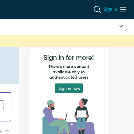
Sign In
Sign in for more!
There's more content
available only to
authenticated users
Sign in now
始、一