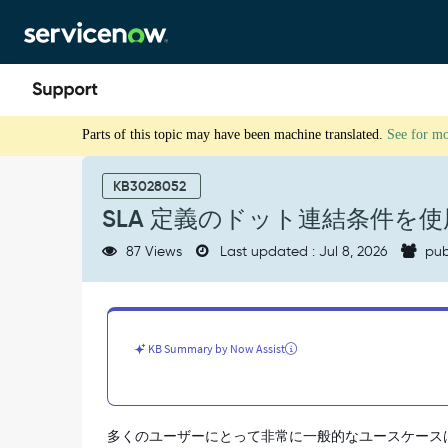
Skip
Skip
to
to
page
chat
content
SLA
Parts of this topic may have been machine translated.
See for m
定
義
の
KB3028052
ド
SLA 定義のドット連結条件を
ッ
ト
87 Views
Last updated : Jul 8, 2026
pub
連
結
条
件
を
KB Summary by Now Assist
使
用
す
べ
多くのユーザーにとって非常に一般的なユースケース
き