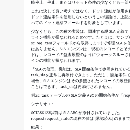
時停止、停止、またはリセット条件の少なくとも一部を含
で
は
これは決して良い考えではなく、ドット連結が使用される S
な
ドット連結条件を使用しないというこの理論は、上記の
い
べてのドット連結フィールドを対象としています。
理
少なくとも、この種の実装は、関連する親 SLA 定義でドッ
由
ライン機能が損なわれるためです。たとえば、サンプルの S
-
sc_req_itemフィールドから取得します) で修理 
Support
はありません。SLA エンジンは、現在のレコードと
and
ドは、レコードの監査履歴のようにウォークスルーされる
Troubleshooting
インの機能が損なわれます。
「SLA の修理」機能は、SLA 開始条件で参照されて
task_slaを正常に再添付できます。ただし、開始条
場合、SLA エンジンはその参照されたレコードの履
ことはできず、task_slaは再添付されません。
例:sc_task テーブルの SLA 定義 ABC の開始条件が「reque
シナリオ 1：
SCTASK123以前は SLA ABC が添付されていました。
request.request_stateの現在の値は [承認済み] のま
結果：