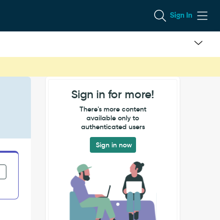
Sign In
Sign in for more!
There's more content
available only to
authenticated users
Sign in now