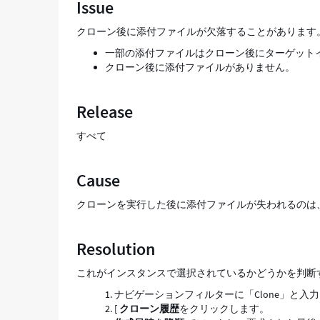
Issue
た
理
クローン後に添付ファイルが欠落することがあります
由
一部の添付ファイルはクローン後にターゲット
の
クローン後に添付ファイルがありません。
決
定
-
Release
Support
and
すべて
Troubleshooting
Cause
クローンを実行した後に添付ファイルが失われるのは
Resolution
これがインスタンスで選択されているかどうかを判断
ナビゲーションフィルターに「Clone」と入
[
クローン履歴
をクリックします。