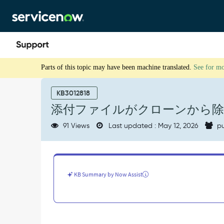
Skip
Skip
to
to
page
chat
content
添
Parts of this topic may have been machine translated.
See for m
付
フ
ァ
KB3012818
イ
添付ファイルがクローンから除
ル
が
91 Views
Last updated : May 12, 2026
pu
ク
ロ
ー
ン
か
KB Summary by Now Assist
ら
除
外
さ
れ