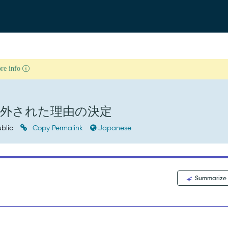
ore info
外された理由の決定
blic
Copy Permalink
Japanese
Summarize