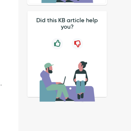
Did this KB article help
。
you?
す。