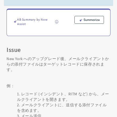
ー
ゲ
ッ
ト
KB Summary by Now
Summarize
レ
Assist
コ
ー
ド
に
保
Issue
存
さ
New York へのアップグレード後、メールクライアントか
れ
らの添付ファイルはターゲットレコードに保存されま
た
す。
添
付
フ
例：
ァ
レコード (インシデント、RITM など) から、メー
イ
ルクライアントを開きます。
ル
メールクライアントに、送信する添付ファイル
-
Support
を含めます。
and
メール送信