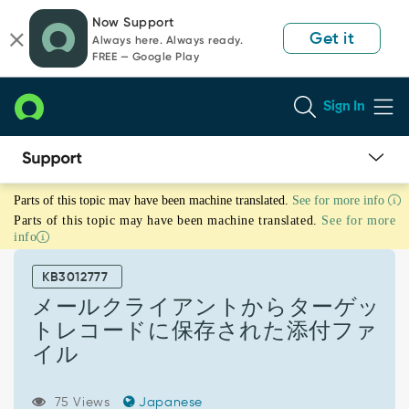
Skip
Skip
Now Support
to
to
Get it
Always here. Always ready.
page
chat
FREE — Google Play
content
Sign In
メ
Parts of this topic may have been machine translated.
See for more info
ー
Parts of this topic may have been machine translated.
See for more
ル
info
ク
ラ
KB3012777
イ
ア
メールクライアントからターゲッ
ン
トレコードに保存された添付ファ
ト
イル
か
ら
タ
75 Views
Japanese