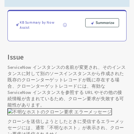
ServiceNow
イ
ン
ス
KB Summary by Now
Summarize
タ
Assist
ン
ス
へ
の
ク
Issue
ロ
ー
ServiceNow インスタンスの名前が変更され、そのインス
ン
タンスに対して別のソースインスタンスから作成された
作
既存のクローンターゲットレコードが既に存在する場
成
合、クローンターゲットレコードには、有効な
の
ServiceNow インスタンスを参照する URL やその他の接
ワ
続情報が含まれているため、クローン要求が失敗する可
ー
能性があります。
ク
ア
ラ
クローンを送信しようとしたときに受信するエラーメッ
ウ
セージには、通常「不明なホスト」が表示され、クロー
ン
ン要求は送信されません。