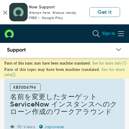
Skip
Skip
Now Support
to
to
Get it
Always here. Always ready.
page
chat
FREE — Google Play
content
Sign In
名
Parts of this topic may have been machine translated.
See for more info
前
Parts of this topic may have been machine translated.
See for more
を
info
変
更
KB3006796
し
た
名前を変更したターゲット
タ
ServiceNow インスタンスへのク
ー
ローン作成のワークアラウンド
ゲ
ッ
ト
90 Views
Japanese