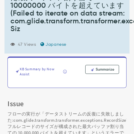
リ
10000000 バイトを超えています
ー
(Failed to iterate on data stream:
ム
の
com.glide.transform.transformer.ex
反
Siz
復
に
失
47 Views
Japanese
敗
し
ま
し
KB Summary by Now
Summarize
た:com.glide.transform.transformer.exceptions.RecordSizeTooLargeExcepti
Assist
フ
ル
レ
コ
Issue
ー
ド
フローの実行が「データストリームの反復に失敗しまし
の
た:com.glide.transform.transformer.exceptions.RecordSizeToo
サ
イ
フルレコードのサイズが構成された最大バッファ割り当
ズ
ての 10,000,000 バイトを超えています」というエラーで