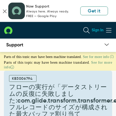
Skip
Skip
Now Support
to
to
Get it
Always here. Always ready.
page
chat
FREE — Google Play
content
Sign In
フ
Parts of this topic may have been machine translated.
See for more info
ロ
Parts of this topic may have been machine translated.
See for more
ー
info
の
実
KB3006794
行
が
フローの実行が「データストリー
「デ
ムの反復に失敗しまし
ー
た:com.glide.transform.transformer
タ
フルレコードのサイズが構成され
ス
ト
た最大バッファ割り当て