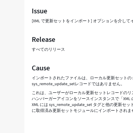
ン
Issue
を
介
[XML で更新セットをインポート] オプションを介
し
て
イ
Release
ン
ポ
すべてのリリース
ー
ト
さ
Cause
れ
た
インポートされたファイルは、ローカル更新セットの xml
更
sys_remote_update_setレコードではありません。
新
これは、ユーザーがローカル更新セットレコードのリス
セ
ハンバーガーアイコンをソースインスタンスで「XML
ッ
XML には sys_remote_update_set タ
ト
に取得済み更新セットモジュールにインポートされま
の
ロ
ー
ド