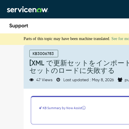
Skip
Skip
to
to
page
chat
content
[XML
Parts of this topic may have been machine translated.
See for m
で
更
新
KB3006783
セ
[XML で更新セットをインポ
ッ
セットのロードに失敗する
ト
を
47 Views
Last updated : May 8, 2026
pu
イ
ン
ポ
ー
ト]
KB Summary by Now Assist
オ
プ
シ
ョ