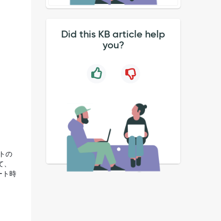
Did this KB article help
you?
トの
て、
ート時