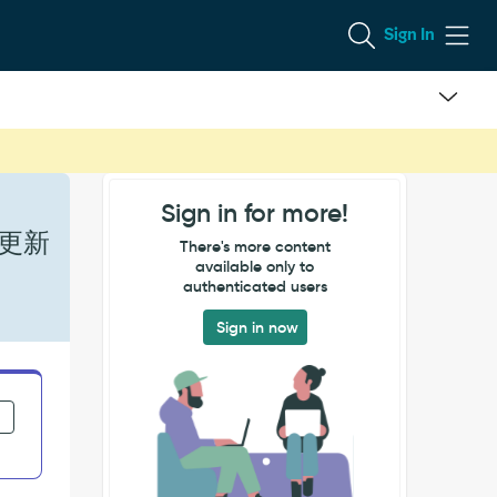
Sign In
Sign in for more!
た更新
There's more content
available only to
authenticated users
Sign in now