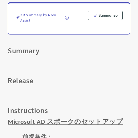
題
の
ト
KB Summary by Now
Summarize
ラ
Assist
ブ
ル
シ
ュ
Summary
ー
テ
ィ
ン
グ
Release
-
Support
and
Troubleshooting
Instructions
Microsoft AD スポークのセットアップ
前提条件：