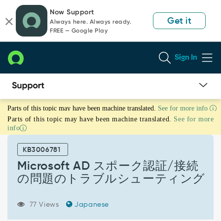
Skip
Skip
Now Support
to
to
Get it
Always here. Always ready.
page
chat
FREE — Google Play
content
Sign In
Microsoft
Parts of this topic may have been machine translated.
See for more info
AD
Parts of this topic may have been machine translated.
See for more
ス
info
ポ
ー
KB3006781
ク
認
Microsoft AD スポーク認証/接続
証/
の問題のトラブルシューティング
接
続
の
77 Views
Japanese
問