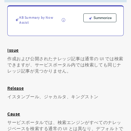
し
て
も、
KB Summary by Now
特
Summarize
Assist
定
の
ナ
レ
ッ
Issue
ジ
作成および公開されたナレッジ記事は通常の UI では検索
ベ
できますが、サービスポータル内では検索しても同じナ
ー
ス
レッジ記事が見つかりません。
の
ナ
Release
レ
ッ
イスタンブール、ジャカルタ、キングストン
ジ
記
事
Cause
が
サービスポータルでは、検索エンジンがすべてのナレッ
見
ジベースを検索する通常の UI とは異なり、デフォルトで
つ