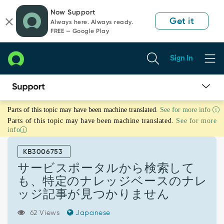
Skip
Skip
Now Support
to
to
Get it
Always here. Always ready.
page
chat
FREE — Google Play
content
Sign In
サ
Parts of this topic may have been machine translated.
See for more info
ー
Parts of this topic may have been machine translated.
See for more
ビ
info
ス
ポ
KB3006753
ー
タ
サービスポータルから検索して
ル
も、特定のナレッジベースのナレ
か
ッジ記事が見つかりません
ら
検
62 Views
Japanese
索