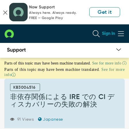
Skip
Skip
Now Support
to
to
Get it
Always here. Always ready.
page
chat
FREE — Google Play
content
Sign In
非
Parts of this topic may have been machine translated.
See for more info
依
Parts of this topic may have been machine translated.
See for more
存
info
関
係
KB3004516
に
よ
非依存関係による IRE での CI デ
る
ィスカバリーの失敗の解決
IRE
で
の
91 Views
Japanese
CI