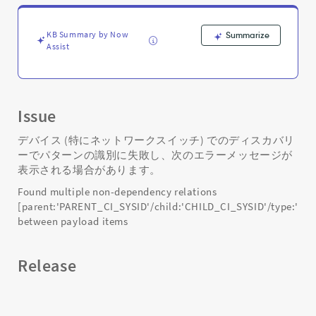
デ
ィ
ス
KB Summary by Now
Summarize
カ
Assist
バ
リ
ー
の
Issue
失
敗
デバイス (特にネットワークスイッチ) でのディスカバリ
の
ーでパターンの識別に失敗し、次のエラーメッセージが
解
表示される場合があります。
決
-
Found multiple non-dependency relations
Support
[parent:'PARENT_CI_SYSID'/child:'CHILD_CI_SYSID'/type:'R
and
between payload items
Troubleshooting
Release