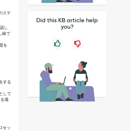
のステ
Did this KB article help
you?
確認し
し線で
問題を
生する
e として
する場
ロセッ