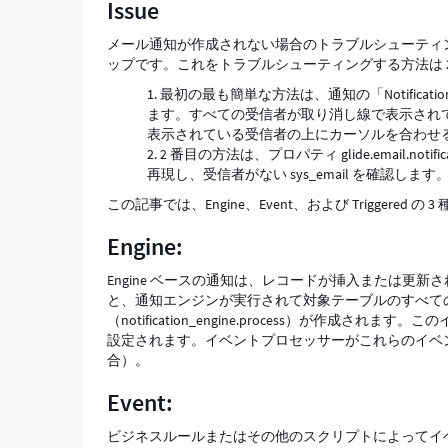
Issue
れ
ま
メール通知が作成されない場合のトラブルシューティ
せ
ップです。これをトラブルシューティングする方法は 
ん。
最初の最も簡単な方法は、通知の「Notifica
-
ます。すべての受信者が取り消し線で表示され
Support
表示されている受信者の上にカーソルを合わせ
and
2 番目の方法は、プロパティ glide.email.notifi
Troubleshooting
再現し、受信者がない sys_email を確認
この記事では、Engine、Event、および Triggered
Engine:
Engine ベースの通知は、レコードが挿入または
と、通知エンジンが実行されて対象テーブルのすべて
（notification_engine.process）が作成されます。こ
設定されます。イベントプロセッサーがこれらのイベント
合）。
Event:
ビジネスルールまたはその他のスクリプトによってイ