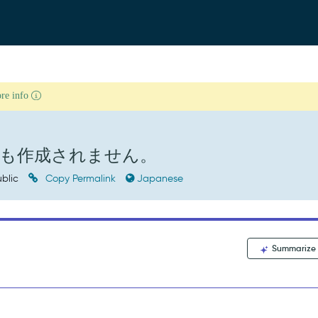
ore info
も作成されません。
blic
Copy Permalink
Japanese
Summarize