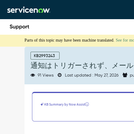
Skip
Skip
to
to
page
chat
content
通
Parts of this topic may have been machine translated.
See for m
知
は
ト
KB2993243
リ
通知はトリガーされず、メール
ガ
ー
91 Views
Last updated : May 27, 2026
pu
さ
れ
ず、
メ
ー
KB Summary by Now Assist
ル
も
作
成
さ