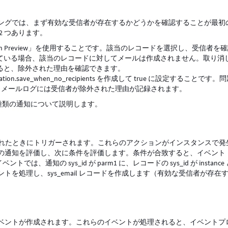
ングでは、まず有効な受信者が存在するかどうかを確認することが最初
2 つあります。
tion Preview」を使用することです。該当のレコードを選択し、受信者を
ている場合、該当のレコードに対してメールは作成されません。取り消
ると、除外された理由を確認できます。
cation.save_when_no_recipients を作成して true に設定することです。
します。メールログには受信者が除外された理由が記録されます。
 の 3 種類の通知について説明します。
更新されたときにトリガーされます。これらのアクションがインスタンスで発
の通知を評価し、次に条件を評価します。条件が合致すると、イベント
のイベントでは、通知の sys_id が parm1 に、レコードの sys_id が instanc
を処理し、sys_email レコードを作成します（有効な受信者が存在
ベントが作成されます。これらのイベントが処理されると、イベントプ