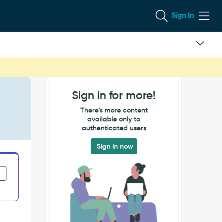
Sign In
Sign in for more!
There's more content
available only to
authenticated users
Sign in now