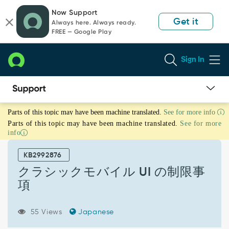
Skip
Skip
Now Support
to
to
Get it
Always here. Always ready.
page
chat
FREE — Google Play
content
Sign In
ク
Parts of this topic may have been machine translated.
See for more info
ラ
Parts of this topic may have been machine translated.
See for more
シ
info
ッ
ク
KB2992876
モ
バ
クラシックモバイル UI の制限事
イ
項
ル
UI
の
55 Views
Japanese
制