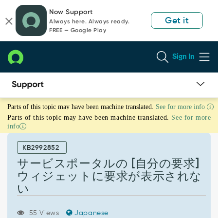
Skip
Skip
Now Support
to
to
Get it
Always here. Always ready.
page
chat
FREE — Google Play
content
Sign In
サ
Parts of this topic may have been machine translated.
See for more info
ー
Parts of this topic may have been machine translated.
See for more
ビ
info
ス
ポ
KB2992852
ー
タ
サービスポータルの [自分の要求]
ル
ウィジェットに要求が表示されな
の
い
[自
分
の
55 Views
Japanese