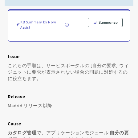
要
求]
ウ
ィ
KB Summary by Now
Summarize
ジ
Assist
ェ
ッ
ト
に
要
Issue
求
これらの手順は、サービスポータルの [自分の要求] ウィ
が
ジェットに要求が表示されない場合の問題に対処するの
表
に役立ちます。
示
さ
れ
Release
な
い
Madrid リリース以降
-
Support
Cause
and
Troubleshooting
カタログ管理
で、アプリケーションモジュール
自分の要