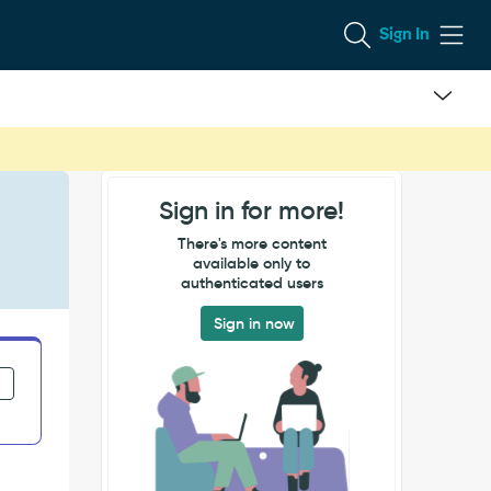
Sign In
Sign in for more!
There's more content
available only to
authenticated users
Sign in now