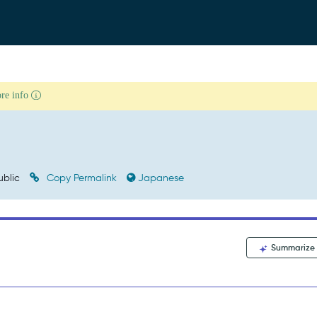
ore info
ublic
Copy Permalink
Japanese
Summarize