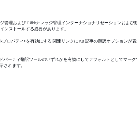
ジ管理および I18N:ナレッジ管理インターナショナリゼーションおよび
ation)) をインストールする必要があります。
translation_taskプロパティ>を有効にする 関連リンクに KB 記事の翻訳オプションが
サードパーティ翻訳ツールのいずれかを有効にしてデフォルトとしてマーク
表示されます。