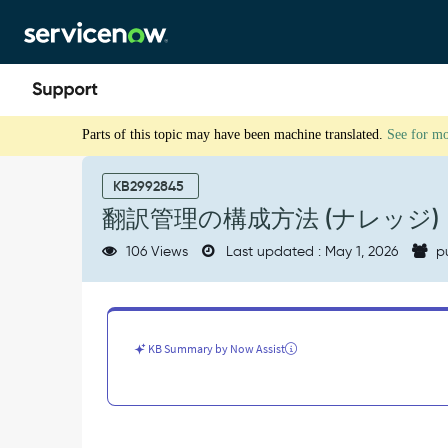
Skip
Skip
to
to
page
chat
content
翻
Parts of this topic may have been machine translated.
See for m
訳
管
理
KB2992845
の
翻訳管理の構成方法 (ナレッジ)
構
成
106 Views
Last updated : May 1, 2026
p
方
法
(ナ
レ
ッ
KB Summary by Now Assist
ジ)
-
Support
and
Troubleshooting