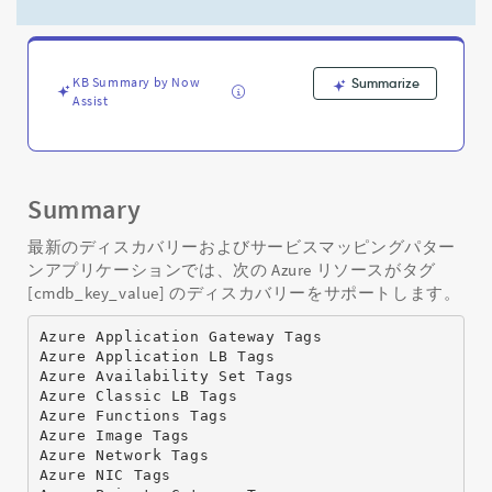
ポ
ー
ト
す
KB Summary by Now
Summarize
る
Assist
Microsoft
Azure
リ
ソ
ー
Summary
ス
[cmdb_key_value]
最新のディスカバリーおよびサービスマッピングパター
-
ンアプリケーションでは、次の Azure リソースがタグ
Support
[cmdb_key_value] のディスカバリーをサポートします。
and
Troubleshooting
Azure Application Gateway Tags
Azure Application LB Tags
Azure Availability Set Tags
Azure Classic LB Tags
Azure Functions Tags
Azure Image Tags
Azure Network Tags
Azure NIC Tags