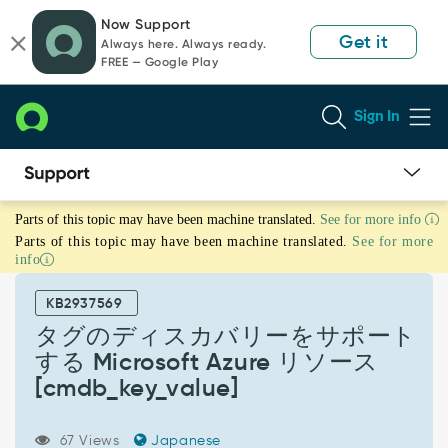
Skip
Skip
Now Support
to
to
Get it
Always here. Always ready.
page
chat
FREE — Google Play
content
Sign In
タ
Parts of this topic may have been machine translated.
See for more info
グ
Parts of this topic may have been machine translated.
See for more
の
info
デ
ィ
KB2937569
ス
カ
タグのディスカバリーをサポート
バ
する Microsoft Azure リソース
リ
[cmdb_key_value]
ー
を
サ
67 Views
Japanese