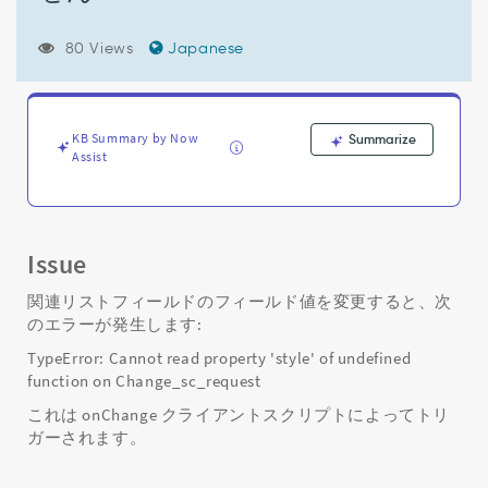
る
と
き
80 Views
Japanese
に、
change_sc_request
で
未
KB Summary by Now
Summarize
定
Assist
義
の
関
数
Issue
の
プ
関連リストフィールドのフィールド値を変更すると、次
ロ
のエラーが発生します:
パ
テ
TypeError: Cannot read property 'style' of undefined
ィ
function on Change_sc_request
「style」
これは onChange クライアントスクリプトによってトリ
を
ガーされます。
読
み
取