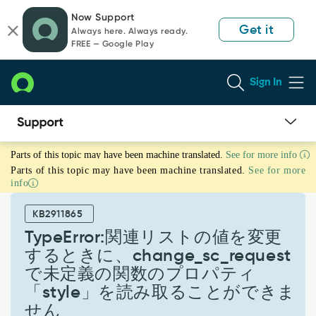
Skip
Skip
Now Support
to
to
Get it
Always here. Always ready.
page
chat
FREE — Google Play
content
Sign In
TypeError:
Parts of this topic may have been machine translated.
See for more info
関
Parts of this topic may have been machine translated.
See for more
連
info
リ
ス
KB2911865
ト
の
TypeError:関連リストの値を変更
値
するときに、change_sc_request
を
で未定義の関数のプロパティ
変
「style」を読み取ることができま
更
す
せん