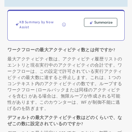
ィ
の
最
大
KB Summary by Now
Summarize
制
Assist
限
を
変
更
ワークフローの最大アクティビティ数とは何ですか?
す
最大アクティビティ数は、アクティビティ履歴リストの
る
エントリと現在実行中のアクティビティの合計です。ワ
方
ークフローは、この設定で許可されている実行アクティ
法
と
ビティの最大数に達すると停止します。これは、1 つの
推
コンテキスト内のアクティビティの数です。ループする
奨
ワークフロー (ロールバックまたは同様のアクティビテ
さ
ィを含む) がある場合は、無限ループが作成される可能
れ
性があります。このカウンターは、WF が制御不能に逃
る
げるのを防ぎます。
ベ
デフォルトの最大アクティビティ数はどのくらいで、な
ス
ぜこの数に設定されているのですか?
ト
プ