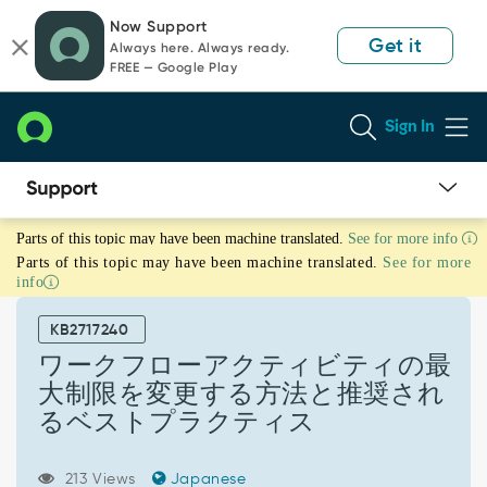
Skip
Skip
Now Support
to
to
Get it
Always here. Always ready.
page
chat
FREE — Google Play
content
Sign In
ワ
Parts of this topic may have been machine translated.
See for more info
ー
Parts of this topic may have been machine translated.
See for more
ク
info
フ
ロ
KB2717240
ー
ア
ワークフローアクティビティの最
ク
大制限を変更する方法と推奨され
テ
るベストプラクティス
ィ
ビ
テ
213 Views
Japanese