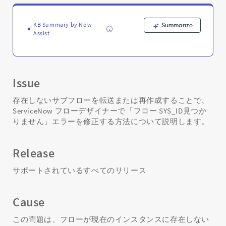
ラ
ー
を
KB Summary by Now
Summarize
修
Assist
正
す
る
方
Issue
法
フ
存在しないサブフローを転送または再作成することで、
ロ
ServiceNow フローデザイナーで「フロー SYS_ID見つか
ー
りません」エラーを修正する方法について説明します。
デ
ザ
イ
Release
ナ
ー
サポートされているすべてのリリース
-
Support
and
Cause
Troubleshooting
この問題は、フローが現在のインスタンスに存在しない