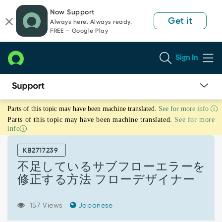
Skip
Skip
Now Support
to
to
Get it
Always here. Always ready.
page
chat
FREE — Google Play
content
Sign In
不
Parts of this topic may have been machine translated.
See for more info
足
Parts of this topic may have been machine translated.
See for more
し
info
て
い
KB2717239
る
サ
不足しているサブフローエラーを
ブ
修正する方法 フローデザイナー
フ
ロ
ー
157 Views
Japanese
エ