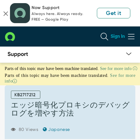
Skip
Skip
Now Support
to
to
Get it
Always here. Always ready.
page
chat
FREE — Google Play
content
Sign In
エ
Parts of this topic may have been machine translated.
See for more info
ッ
Parts of this topic may have been machine translated.
See for more
ジ
info
暗
号
KB2717212
化
プ
エッジ暗号化プロキシのデバッグ
ロ
ログを増やす方法
キ
シ
の
80 Views
Japanese
デ