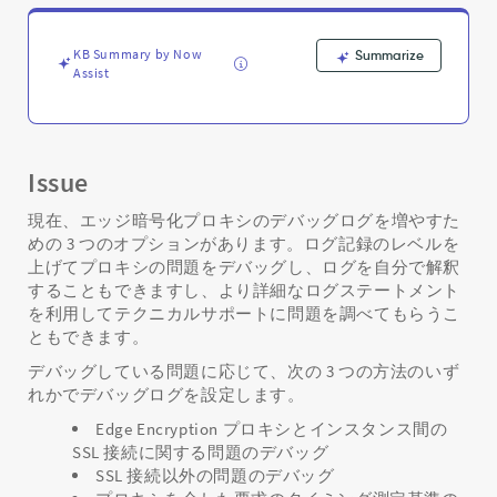
バ
ッ
グ
KB Summary by Now
Summarize
ロ
Assist
グ
を
増
や
Issue
す
方
現在、エッジ暗号化プロキシのデバッグログを増やすた
法
めの 3 つのオプションがあります。ログ記録のレベルを
-
上げてプロキシの問題をデバッグし、ログを自分で解釈
Support
することもできますし、より詳細なログステートメント
and
Troubleshooting
を利用してテクニカルサポートに問題を調べてもらうこ
ともできます。
デバッグしている問題に応じて、次の 3 つの方法のいず
れかでデバッグログを設定します。
Edge Encryption プロキシとインスタンス間の
SSL 接続に関する問題のデバッグ
SSL 接続以外の問題のデバッグ