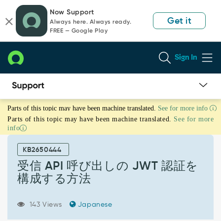
Skip
Skip
Now Support
to
to
Get it
Always here. Always ready.
page
chat
FREE — Google Play
content
Sign In
受
Parts of this topic may have been machine translated.
See for more info
信
Parts of this topic may have been machine translated.
See for more
API
info
呼
び
KB2650444
出
し
受信 API 呼び出しの JWT 認証を
の
構成する方法
JWT
認
証
143 Views
Japanese
を