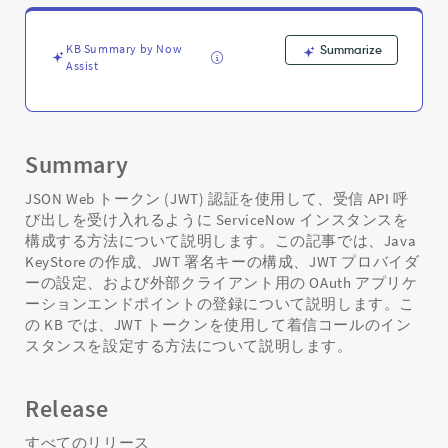
構
成
す
KB Summary by Now
Summarize
る
Assist
方
法
-
Support
Summary
and
Troubleshooting
JSON Web トークン (JWT) 認証を使用して、受信 API 呼
び出しを受け入れるように ServiceNow インスタンスを
構成する方法について説明します。この記事では、Java
KeyStore の作成、JWT 署名キーの構成、JWT プロバイダ
ーの設定、および外部クライアント用の OAuth アプリケ
ーションエンドポイントの登録について説明します。こ
の KB では、JWT トークンを使用して着信コールのイン
スタンスを設定する方法について説明します。
Release
すべてのリリース