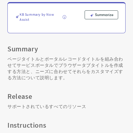
ザ
タ
ブ
KB Summary by Now
Summarize
の
Assist
タ
イ
ト
ル
Summary
を
変
ページタイトルとポータルレコードタイトルを組み合わ
更
せてサービスポータルでブラウザータブタイトルを作成
す
する方法と、ニーズに合わせてそれらをカスタマイズす
る
る方法について説明します。
方
法
-
Release
Support
and
サポートされているすべてのリソース
Troubleshooting
Instructions