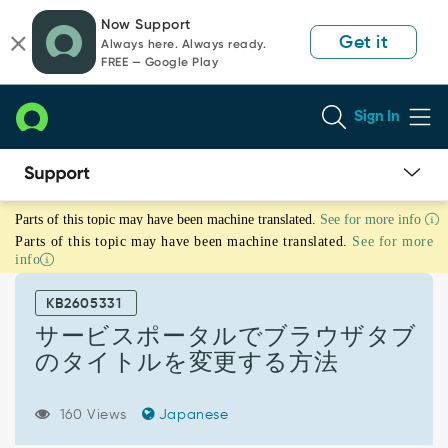
Skip
Skip
Now Support
to
to
Get it
Always here. Always ready.
page
chat
FREE — Google Play
content
Sign In
サ
Parts of this topic may have been machine translated.
See for more info
ー
Parts of this topic may have been machine translated.
See for more
ビ
info
ス
ポ
KB2605331
ー
タ
サービスポータルでブラウザタブ
ル
のタイトルを変更する方法
で
ブ
ラ
160 Views
Japanese
ウ