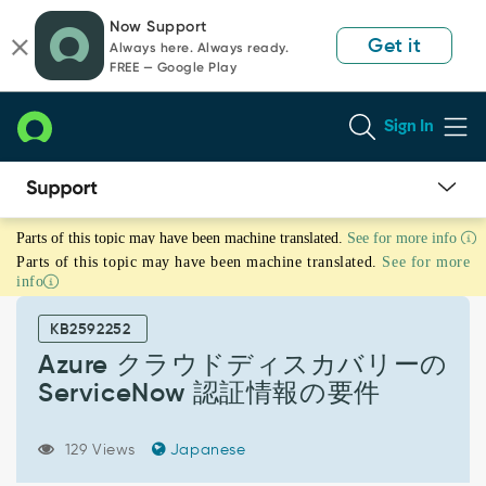
Skip
Skip
Now Support
to
to
Get it
Always here. Always ready.
page
chat
FREE — Google Play
content
Sign In
Azure
Parts of this topic may have been machine translated.
See for more info
ク
Parts of this topic may have been machine translated.
See for more
ラ
info
ウ
ド
KB2592252
デ
ィ
Azure クラウドディスカバリーの
ス
ServiceNow 認証情報の要件
カ
バ
リ
129 Views
Japanese
ー