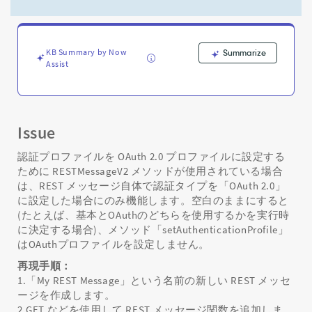
ト
が
な
い
KB Summary by Now
Summarize
場
Assist
合、
OAuth
プ
ロ
フ
Issue
ァ
イ
認証プロファイルを OAuth 2.0 プロファイルに設定する
ル
ために RESTMessageV2 メソッドが使用されている場合
の
は、REST メッセージ自体で認証タイプを「OAuth 2.0」
設
に設定した場合にのみ機能します。空白のままにすると
定
(たとえば、基本とOAuthのどちらを使用するかを実行時
が
に決定する場合)、メソッド「setAuthenticationProfile」
機
はOAuthプロファイルを設定しません。
能
再現手順：
し
な
1.「My REST Message」という名前の新しい REST メッセ
い。
ージを作成します。
-
2.GET などを使用して REST メッセージ関数を追加しま