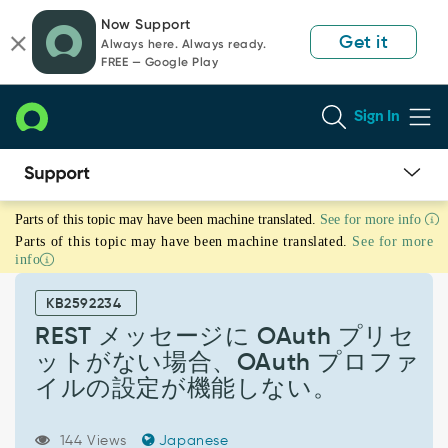
Skip
Skip
Now Support
to
to
Get it
Always here. Always ready.
page
chat
FREE — Google Play
content
Sign In
REST
Parts of this topic may have been machine translated.
See for more info
メ
Parts of this topic may have been machine translated.
See for more
ッ
info
セ
ー
KB2592234
ジ
に
REST メッセージに OAuth プリセ
OAuth
ットがない場合、OAuth プロファ
プ
イルの設定が機能しない。
リ
セ
ッ
144 Views
Japanese