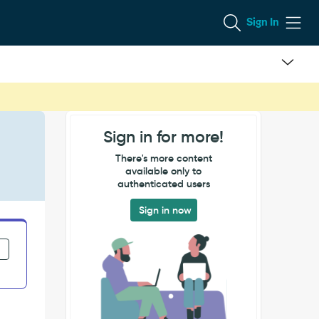
Sign In
Sign in for more!
There's more content
available only to
authenticated users
Sign in now