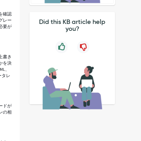
を確認
グレー
Did this KB article help
必要が
you?
上書き
かを決
XML、
ータレ
ードが
ンの相