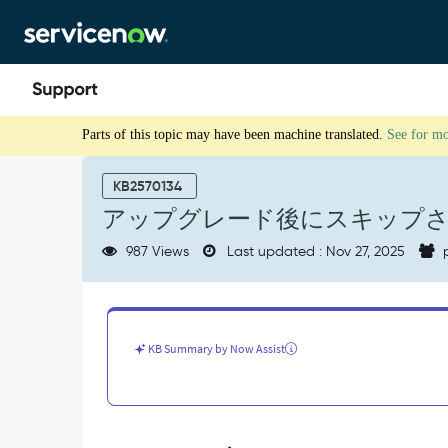
Skip
Skip
to
to
page
chat
content
ア
Parts of this topic may have been machine translated.
See for m
ッ
プ
グ
KB2570134
レ
アップグレード後にスキップさ
ー
ド
987 Views
Last updated : Nov 27, 2025
p
後
に
ス
キ
ッ
KB Summary by Now Assist
プ
さ
れ
た
更