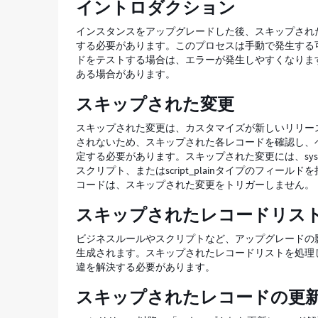
イントロダクション
新
レ
インスタンスをアップグレードした後、スキップされ
コ
する必要があります。このプロセスは手動で発生する
ー
ドをテストする場合は、エラーが発生しやすくなりま
ド
ある場合があります。
を
解
スキップされた変更
決
す
スキップされた変更は、カスタマイズが新しいリリー
る
されないため、スキップされた各レコードを確認し、
方
定する必要があります。スキップされた変更には、sys_ui_form_se
法
スクリプト、またはscript_plainタイプのフィール
-
コードは、スキップされた変更をトリガーしません。
Support
スキップされたレコードリス
and
Troubleshooting
ビジネスルールやスクリプトなど、アップグレードの
生成されます。スキップされたレコードリストを処理
違を解決する必要があります。
スキップされたレコードの更