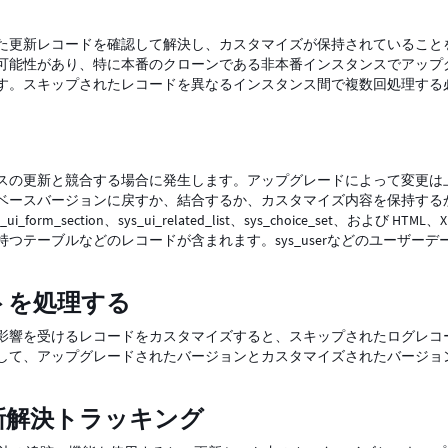
た更新レコードを確認して解決し、カスタマイズが保持されていること
可能性があり、特に本番のクローンである非本番インスタンスでアップ
す。スキップされたレコードを異なるインスタンス間で複数回処理する
スの更新と競合する場合に発生します。アップグレードによって変更は
ベースバージョンに戻すか、結合するか、カスタマイズ内容を保持する
ction、sys_ui_related_list、sys_choice_set、および HTML、
ドを持つテーブルなどのレコードが含まれます。sys_userなどのユーザーデ
トを処理する
影響を受けるレコードをカスタマイズすると、スキップされたログレコ
して、アップグレードされたバージョンとカスタマイズされたバージョ
新解決トラッキング