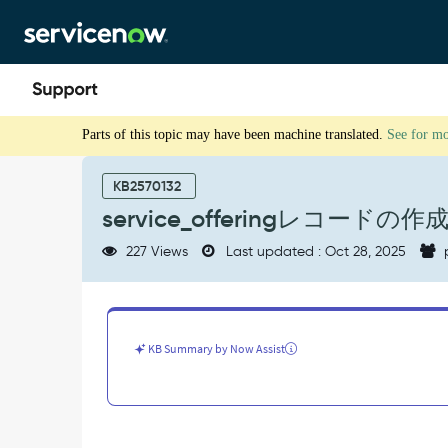
Skip
Skip
to
to
page
chat
content
service_offering
Parts of this topic may have been machine translated.
See for m
レ
コ
ー
KB2570132
ド
service_offeringレ
の
作
227 Views
Last updated : Oct 28, 2025
成
時
に
無
効
KB Summary by Now Assist
な
挿
入
エ
ラ