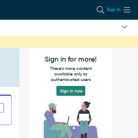
Sign In
Sign in for more!
There's more content
available only to
authenticated users
Sign in now