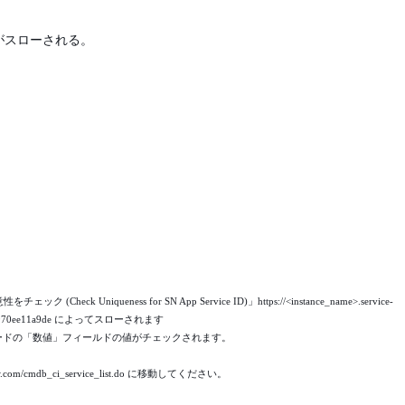
ラーがスローされる。
 Uniqueness for SN App Service ID)」https://<instance_name>.service-
01012ec2970ee11a9de によってスローされます
ringレコードの「数値」フィールドの値がチェックされます。
ow.com/cmdb_ci_service_list.do に移動してください。