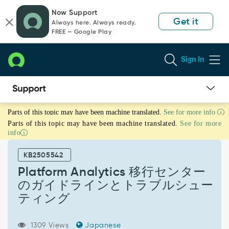
Skip
Skip
Now Support
to
to
Get it
Always here. Always ready.
page
chat
FREE — Google Play
content
Sign In
Platform
Parts of this topic may have been machine translated.
See for more info
Analytics
Parts of this topic may have been machine translated.
See for more
移
info
行
セ
KB2505542
ン
タ
Platform Analytics 移行センター
ー
のガイドラインとトラブルシュー
の
ティング
ガ
イ
ド
1309 Views
Japanese