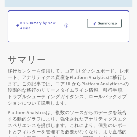
ラ
イ
ン
と
KB Summary by Now
Summarize
ト
Assist
ラ
ブ
ル
シ
ュ
サマリー
ー
テ
移行センターを使用して、コア UI ダッシュボード、レポ
ィ
ート、アナリティクス資産をPlatform Analyticsに移行し
ン
ます。この記事では、コア UI からPlatform Analyticsへの
グ
段階的な移行のリリースタイムライン情報、移行手順、
-
トラブルシューティングガイダンス、ロールバックオプ
Support
ションについて説明します。
and
Troubleshooting
Platform Analyticsは、複数のソースからのデータを統合
する動的グラフにより、強化されたアナリティクスエク
スペリエンスを提供します。これにより、個別のレポー
トとフィルターを管理する必要がなくなり、より直感的