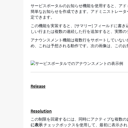
を
サービスポータルのお知らせ機能を使用すると、アド
1
簡単なお知らせを作成できます。アドミニストレータ
行
定できます。
に
この機能を実装すると、[サマリー] フィールドに書き
表
しい行または複数の連続した行を追加すると、実際の
示
す
アナウンスメント機能は複数行をサポートしていない
る
め、これは予想される動作です。次の画像は、このお
方
法
-
Support
and
Troubleshooting
Release
Resolution
この制限を回避するには、同時にアクティブな複数のお
に表示
チェックボックスを使用して、最初に表示され