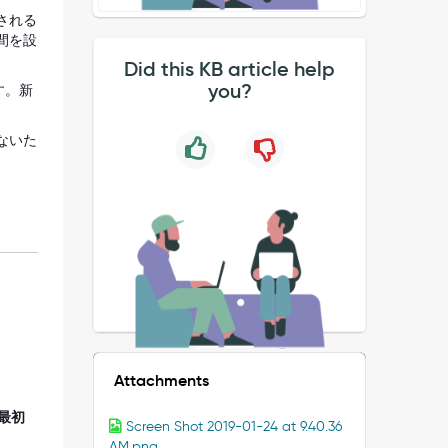
される
間を設
Did this KB article help
you?
す。新
ないた
Attachments
最初
Screen Shot 2019-01-24 at 9.40.36
AM.png