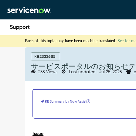
Skip
Skip
to
to
page
chat
content
サ
Parts of this topic may have been machine translated.
See for m
ー
ビ
ス
KB2322685
ポ
サービスポータルのお知らせテキ
ー
238 Views
Last updated : Jul 25, 2025
p
タ
ル
の
お
知
KB Summary by Now Assist
ら
せ
テ
キ
ス
Issue
ト