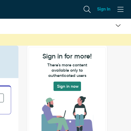
Sign In
Sign in for more!
There's more content
available only to
authenticated users
Sign in now