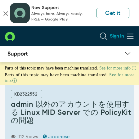
Skip
Skip
Now Support
to
to
Get it
Always here. Always ready.
page
chat
FREE — Google Play
content
Sign In
admin
Parts of this topic may have been machine translated.
See for more info
以
Parts of this topic may have been machine translated.
See for more
外
info
の
ア
KB2322552
カ
ウ
admin 以外のアカウントを使用す
ン
る Linux MID Server での PolicyKit
ト
の問題
を
使
用
112 Views
Japanese