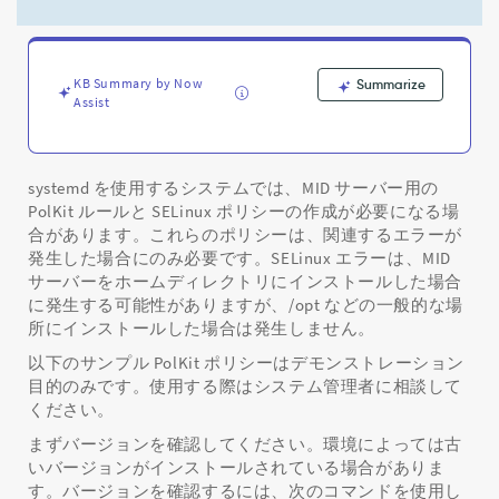
す
る
Linux
MID
KB Summary by Now
Summarize
Server
Assist
で
の
PolicyKit
の
systemd を使用するシステムでは、MID サーバー用の
問
PolKit ルールと SELinux ポリシーの作成が必要になる場
題
合があります。これらのポリシーは、関連するエラーが
-
発生した場合にのみ必要です。SELinux エラーは、MID
Support
サーバーをホームディレクトリにインストールした場合
and
に発生する可能性がありますが、/opt などの一般的な場
Troubleshooting
所にインストールした場合は発生しません。
以下のサンプル PolKit ポリシーはデモンストレーション
目的のみです。使用する際はシステム管理者に相談して
ください。
まずバージョンを確認してください。環境によっては古
いバージョンがインストールされている場合がありま
す。バージョンを確認するには、次のコマンドを使用し