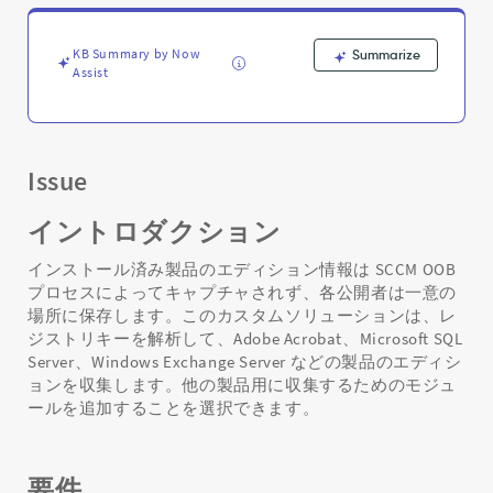
る
た
め
KB Summary by Now
Summarize
の
Assist
カ
ス
タ
ム
Issue
ソ
リ
ュ
イントロダクション
ー
シ
インストール済み製品のエディション情報は SCCM OOB
ョ
プロセスによってキャプチャされず、各公開者は一意の
ン
場所に保存します。このカスタムソリューションは、レ
-
ジストリキーを解析して、Adobe Acrobat、Microsoft SQL
Support
Server、Windows Exchange Server などの製品のエディシ
and
ョンを収集します。他の製品用に収集するためのモジュ
Troubleshooting
ールを追加することを選択できます。
要件