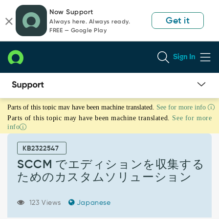
Skip
Skip
Now Support
to
to
Get it
Always here. Always ready.
page
chat
FREE — Google Play
content
Sign In
SCCM
Parts of this topic may have been machine translated.
See for more info
で
Parts of this topic may have been machine translated.
See for more
エ
info
デ
ィ
KB2322547
シ
ョ
SCCM でエディションを収集する
ン
ためのカスタムソリューション
を
収
集
123 Views
Japanese
す