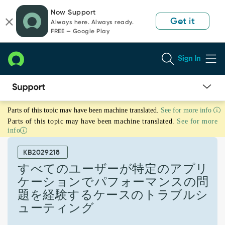
Skip
Skip
Now Support
to
to
Get it
Always here. Always ready.
page
chat
FREE — Google Play
content
Sign In
す
Parts of this topic may have been machine translated.
See for more info
べ
Parts of this topic may have been machine translated.
See for more
て
info
の
ユ
KB2029218
ー
ザ
すべてのユーザーが特定のアプリ
ー
ケーションでパフォーマンスの問
が
題を経験するケースのトラブルシ
特
ューティング
定
の