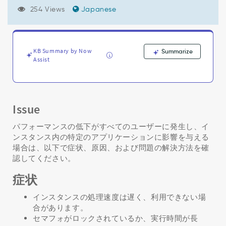
ア
254 Views
Japanese
プ
リ
ケ
ー
シ
KB Summary by Now
Summarize
Assist
ョ
ン
で
パ
フ
Issue
ォ
ー
パフォーマンスの低下がすべてのユーザーに発生し、イ
マ
ンスタンス内の特定のアプリケーションに影響を与える
ン
場合は、以下で症状、原因、および問題の解決方法を確
ス
認してください。
の
問
症状
題
を
インスタンスの処理速度は遅く、利用できない場
経
合があります。
験
セマフォがロックされているか、実行時間が長
す