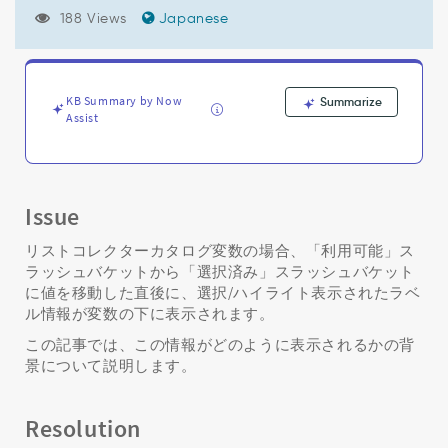
ク
188 Views
Japanese
タ
ー
カ
タ
ロ
KB Summary by Now
Summarize
Assist
グ
変
数
(ス
ラ
Issue
ッ
シ
リストコレクターカタログ変数の場合、「利用可能」ス
ュ
ラッシュバケットから「選択済み」スラッシュバケット
バ
に値を移動した直後に、選択/ハイライト表示されたラベ
ケ
ル情報が変数の下に表示されます。
ッ
ト)
この記事では、この情報がどのように表示されるかの背
の
景について説明します。
下
に
表
Resolution
示