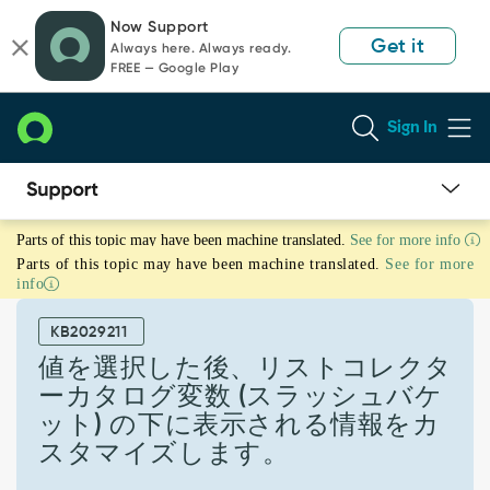
Skip
Skip
Now Support
to
to
Get it
Always here. Always ready.
page
chat
FREE — Google Play
content
Sign In
値
Parts of this topic may have been machine translated.
See for more info
を
Parts of this topic may have been machine translated.
See for more
選
info
択
し
KB2029211
た
後、
値を選択した後、リストコレクタ
リ
ーカタログ変数 (スラッシュバケ
ス
ット) の下に表示される情報をカ
ト
スタマイズします。
コ
レ