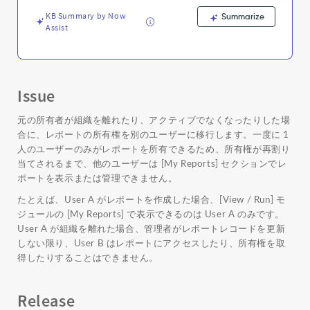
変
更
KB Summary by Now
Summarize
Assist
-
Support
and
Troubleshooting
Issue
元の所有者が組織を離れたり、アクティブでなくなったりした場
合に、レポートの所有権を別のユーザーに移行します。一度に 1
人のユーザーのみがレポートを所有できるため、所有権が再割り
当てされるまで、他のユーザーは [My Reports] セクションでレ
ポートを表示または管理できません。
たとえば、User A がレポートを作成した場合、[View / Run] モ
ジュールの [My Reports] で表示できるのは User A のみです。
User A が組織を離れた場合、管理者がレポートレコードを更新
しない限り、User B はレポートにアクセスしたり、所有権を取
得したりすることはできません。
Release