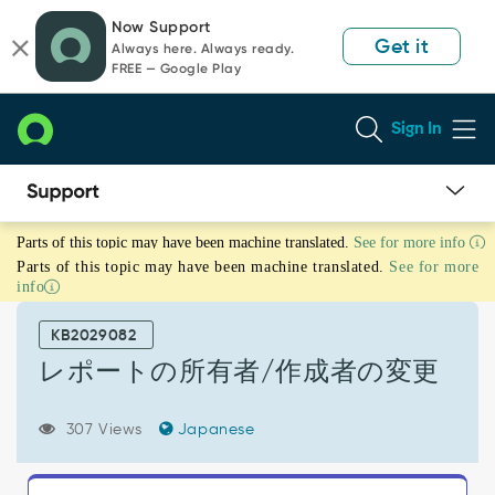
Skip
Skip
Now Support
to
to
Get it
Always here. Always ready.
page
chat
FREE — Google Play
content
Sign In
レ
Parts of this topic may have been machine translated.
See for more info
ポ
Parts of this topic may have been machine translated.
See for more
ー
info
ト
の
KB2029082
所
有
レポートの所有者/作成者の変更
者/
作
307 Views
Japanese
成
者
の