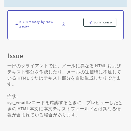
は、
コ
ン
テ
KB Summary by Now
Summarize
ン
Assist
ツ
タ
イ
プ
に
Issue
よ
っ
一部のクライアントでは、メールに異なる HTML および
て
テキスト部分を作成したり、メールの送信時に不足して
異
いる HTML またはテキスト部分を自動生成したりできま
な
す。
り
ま
症状:
す
sys_emailレコードを確認するときに、プレビューしたと
-
きの HTML 本文に本文テキストフィールドとは異なる情
Support
報が含まれている場合があります。
and
Troubleshooting