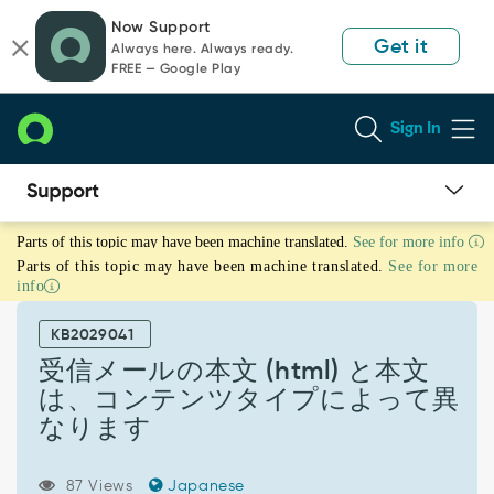
Skip
Skip
Now Support
to
to
Get it
Always here. Always ready.
page
chat
FREE — Google Play
content
Sign In
受
Parts of this topic may have been machine translated.
See for more info
信
Parts of this topic may have been machine translated.
See for more
メ
info
ー
ル
KB2029041
の
本
受信メールの本文 (html) と本文
文
は、コンテンツタイプによって異
(html)
なります
と
本
文
87 Views
Japanese