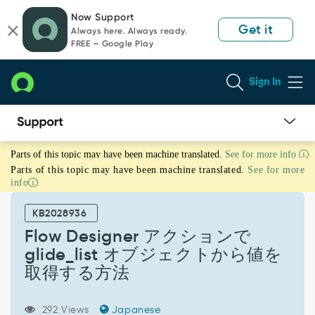
Skip
Skip
Now Support
to
to
Get it
Always here. Always ready.
page
chat
FREE — Google Play
content
Sign In
Flow
Parts of this topic may have been machine translated.
See for more info
Designer
Parts of this topic may have been machine translated.
See for more
ア
info
ク
シ
KB2028936
ョ
ン
Flow Designer アクションで
で
glide_list オブジェクトから値を
glide_list
取得する方法
オ
ブ
ジ
292 Views
Japanese