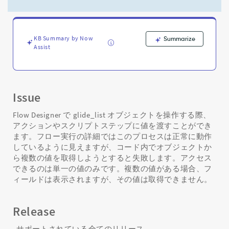
ェ
ク
ト
か
KB Summary by Now
Summarize
ら
Assist
値
を
取
得
す
Issue
る
方
Flow Designer で glide_list オブジェクトを操作する際、
法
アクションやスクリプトステップに値を渡すことができ
-
ます。フロー実行の詳細ではこのプロセスは正常に動作
Support
しているように見えますが、コード内でオブジェクトか
and
ら複数の値を取得しようとすると失敗します。アクセス
Troubleshooting
できるのは単一の値のみです。複数の値がある場合、フ
ィールドは表示されますが、その値は取得できません。
Release
サポートされている全てのリリース