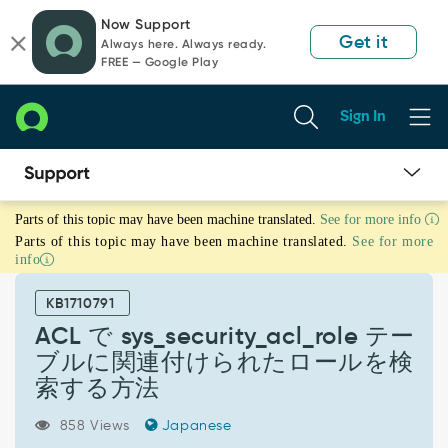
Skip
Skip
Now Support
to
to
Get it
Always here. Always ready.
page
chat
FREE — Google Play
content
Sign In
ACL
Parts of this topic may have been machine translated.
See for more info
で
Parts of this topic may have been machine translated.
See for more
sys_security_acl_role
info
テ
ー
KB1710791
ブ
ル
ACL で sys_security_acl_role テー
に
ブルに関連付けられたロールを検
関
索する方法
連
付
858 Views
Japanese
け