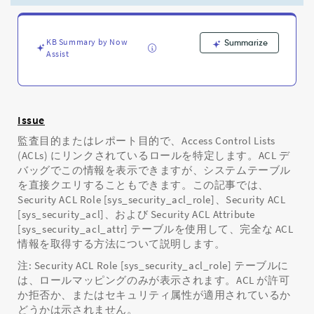
ら
れ
た
KB Summary by Now
ロ
Summarize
Assist
ー
ル
を
検
索
Issue
す
監査目的またはレポート目的で、Access Control Lists
る
(ACLs) にリンクされているロールを特定します。ACL デ
方
法
バッグでこの情報を表示できますが、システムテーブル
-
を直接クエリすることもできます。この記事では、
Support
Security ACL Role [sys_security_acl_role]、Security ACL
and
[sys_security_acl]、および Security ACL Attribute
Troubleshooting
[sys_security_acl_attr] テーブルを使用して、完全な ACL
情報を取得する方法について説明します。
注: Security ACL Role [sys_security_acl_role] テーブルに
は、ロールマッピングのみが表示されます。ACL が許可
か拒否か、またはセキュリティ属性が適用されているか
どうかは示されません。