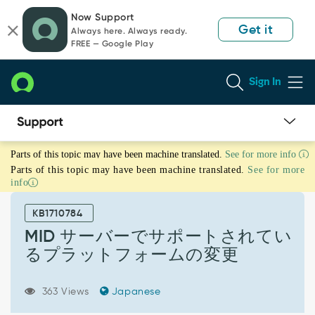
Skip
Skip
Now Support
to
to
Get it
Always here. Always ready.
page
chat
FREE — Google Play
content
Sign In
MID
Parts of this topic may have been machine translated.
See for more info
サ
Parts of this topic may have been machine translated.
See for more
ー
info
バ
ー
KB1710784
で
サ
MID サーバーでサポートされてい
ポ
るプラットフォームの変更
ー
ト
さ
363 Views
Japanese
れ