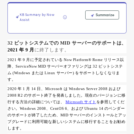
て
い
る
KB Summary by Now
Summarize
プ
Assist
ラ
ッ
ト
フ
32 ビットシステムでの MID サーバーのサポートは、
ォ
に終了します。
2021 年 9 月
ー
2021 年 9 月に予定されている Now Platform® Rome リリース以
ム
の
降、ServiceNow MID サーバーオファリングは 32 ビットシステ
変
ム (Windows または Linux サーバー) をサポートしなくなりま
更
す。
-
2020 年 1 月 14 日、Microsoft は Windows Server 2008 および
Support
2008 R2 のサポート終了を発表しました。現在のバージョンに移
and
Troubleshooting
行する方法の詳細については、
Microsoft サイト
を参照してくだ
さい。
Windows 2008、CentOS 6、および Ubuntu 14 のベンダー
のサポートが終了したため、MID サーバーのインストールとアッ
プグレードに利用可能な新しいシステムに移行することをお勧め
します。