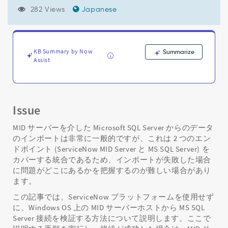
ー
282 Views
Japanese
ス
を
含
む
Microsoft
KB Summary by Now
Summarize
Assist
SQL
Server
へ
の
JDBC
Issue
接
続
MID サーバーを介した Microsoft SQL Server からのデータ
と
のインポートは非常に一般的ですが、これは 2 つのエン
ロ
ドポイント (ServiceNow MID Server と MS SQL Server) を
グ
カバーする統合であるため、インポートが失敗した場合
イ
に問題がどこにあるかを把握するのが難しい場合があり
ン
ます。
の
問
この記事では、ServiceNow プラットフォームを使用せず
題
に、Windows OS 上の MID サーバーホストから MS SQL
の
Server 接続を検証する方法について説明します。ここで
ト