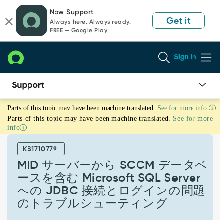
Skip
Skip
Now Support
to
to
Get it
Always here. Always ready.
page
chat
FREE — Google Play
content
Sign In
MID
Parts of this topic may have been machine translated.
See for more info
サ
Parts of this topic may have been machine translated.
See for more
ー
info
バ
ー
KB1710779
か
ら
MID サーバーから SCCM データベ
SCCM
ースを含む Microsoft SQL Server
デ
への JDBC 接続とログインの問題
ー
のトラブルシューティング
タ
ベ