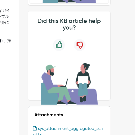
なガイ
ーブル
Did this KB article help
で身に
you?
れ、操
Attachments
sys_attachment_aggregated_scri
pt.txt