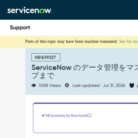
Skip
Skip
to
to
page
chat
content
ServiceNow
Parts of this topic may have been machine translated.
See for m
の
デ
ー
KB1639237
タ
ServiceNow のデータ管理
管
プまで
理
を
1058 Views
Last updated : Jul 31, 2026
マ
ス
タ
ー
:
KB Summary by Now Assist
増
加
の
追