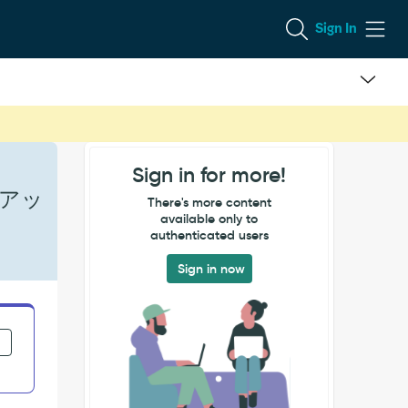
Sign In
Sign in for more!
ンアッ
There's more content
available only to
authenticated users
Sign in now