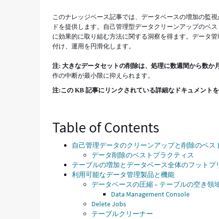
跡
このナレッジベース記事では、データベースの増加の監視から
か
ドを提供します。自己管理型データクリーンアップのベス
ら
に効果的に取り組む方法に関する洞察を得ます。データ管
効
付け、運用を円滑化します。
率
的
注: 大きなデータセットの削除は、処理に数週間から数か
な
作の中断が最小限に抑えられます。
ク
リ
注:この KB 記事にリンクされている詳細なドキュメントを表
ー
ン
ア
Table of Contents
ッ
プ
ま
自己管理データのクリーンアップと削除のベス
で
データ削除のベストプラクティス
-
テーブルの増加とデータベース全体のフットプ
Support
利用可能なデータ管理製品と機能
and
データベースの圧縮 – テーブルの空き領
Troubleshooting
Data Management Console
Delete Jobs
テーブルクリーナー