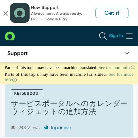
Skip
Skip
Now Support
to
to
Get it
Always here. Always ready.
page
chat
FREE — Google Play
content
Sign In
サ
Parts of this topic may have been machine translated.
See for more info
ー
Parts of this topic may have been machine translated.
See for more
ビ
info
ス
ポ
KB1588000
ー
タ
サービスポータルへのカレンダー
ル
ウィジェットの追加方法
へ
の
カ
988 Views
Japanese
レ