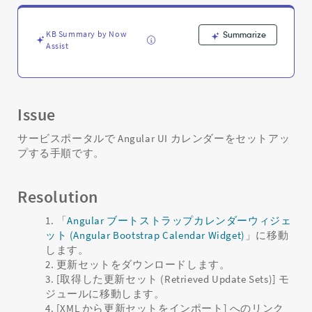
ン
ダ
ー
KB Summary by Now
Summarize
ウ
Assist
ィ
ジ
ェ
ッ
Issue
ト
の
サービスポータルで Angular UI カレンダーをセットアッ
追
プする手順です。
加
方
法
Resolution
-
Support
「
Angular ブートストラップカレンダーウィジェ
and
ット (Angular Bootstrap Calendar Widget)
」に移動
Troubleshooting
します。
更新セットをダウンロードします。
[取得した更新セット (Retrieved Update Sets)] モ
ジュールに移動します。
[XML から更新セットをインポート] へのリンク