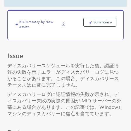
情
報
の
ト
KB Summary by Now
Summarize
ラ
Assist
ブ
ル
シ
ュ
ー
Issue
テ
ィ
ディスカバリースケジュールを実行した後、認証情
ン
報の失敗を示すエラーがディスカバリーログに見つ
グ
かることがあります。この場合、ディスカバリース
-
テータスは正常に完了しません。
Support
and
ディスカバリーログに認証情報の失敗が示され、デ
Troubleshooting
ィスカバリー失敗の実際の原因が MID サーバーの外
部にある場合があります。この記事では、Windows
マシンのディスカバリーに焦点を当てています。