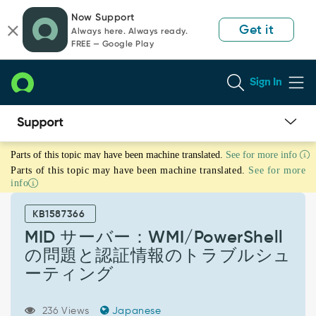
Skip
Skip
Now Support
to
to
Get it
Always here. Always ready.
page
chat
FREE — Google Play
content
Sign In
MID
Parts of this topic may have been machine translated.
See for more info
サ
Parts of this topic may have been machine translated.
See for more
ー
info
バ
ー：
KB1587366
WMI/PowerShell
の
MID サーバー：WMI/PowerShell
問
の問題と認証情報のトラブルシュ
題
ーティング
と
認
証
236 Views
Japanese